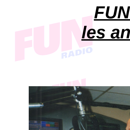
FUN
les a